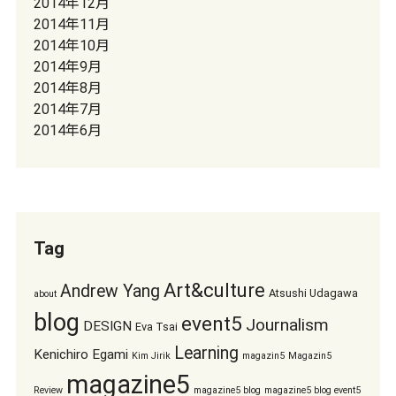
2014年12月
2014年11月
2014年10月
2014年9月
2014年8月
2014年7月
2014年6月
Tag
Art&culture
Andrew Yang
Atsushi Udagawa
about
blog
event5
Journalism
DESIGN
Eva Tsai
Learning
Kenichiro Egami
Kim Jirik
magazin5
Magazin5
magazine5
Review
magazine5 blog
magazine5 blog event5