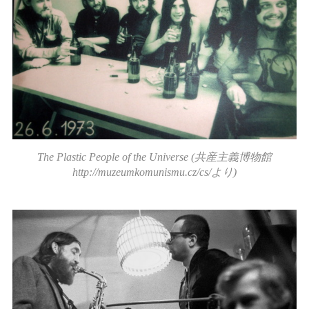
The Plastic People of the Universe (共産主義博物館
http://muzeumkomunismu.cz/cs/より)