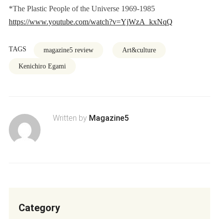
*The Plastic People of the Universe 1969-1985
https://www.youtube.com/watch?v=YjWzA_kxNqQ
TAGS
magazine5 review
Art&culture
Kenichiro Egami
Written by
Magazine5
Category