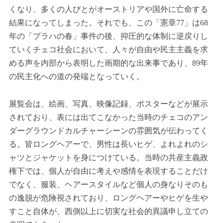
くなり、多くの人びとがオーストリアや国外に亡命する
結果になってしまった。それでも、この「憲章77」は68
年の「プラハの春」事件の後、抑圧的な体制に逆戻りし
ていくチェコ社会において、人々が自由や民主主義を求
める声を内部から表明した画期的な出来事であり、89年
の民主化への道の発端となっていく。
展覧会は、絵画、写真、映像記録、ポスターなどが展示
されており、表には出てこなかった当時のチェコのアン
ダーグラウンドカルチャーシーンの雰囲気が伝わってく
る。皆ロングヘアーで、男性は長いヒゲ、よれよれのシ
ャツとジャケットを身につけている。当時の共産主義政
権下では、個人が自由に考えや感情を表現することだけ
でなく、服装、ヘアースタイルなど個人の身なりそのも
の逸脱が危険視されており、ロングヘアーやヒゲを生や
すこと自体が、西側以上に切実な社会的異議申し立ての