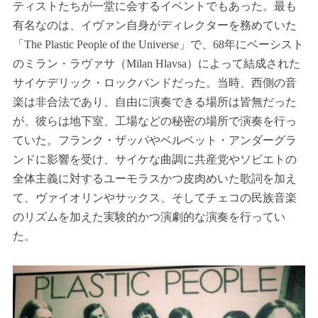
ティストたちが一堂に会するイベントでもあった。最も
有名なのは、イヴァン自身がディレクターを務めていた
「The Plastic People of the Universe」で、68年にベーシスト
のミラン・ラヴァサ（Milan Hlavsa）によって結成された
サイケデリック・ロックバンドだった。当時、西側の音
楽は非合法であり、自由に演奏できる場所は皆無だった
が、彼らは地下室、工場などの秘密の場所で演奏を行っ
ていた。フランク・ザッパやベルベット・アンダーグラ
ンドに影響を受け、サイケな曲調に共産党やソビエトの
全体主義に対するユーモラスかつ皮肉めいた歌詞を加え
て、ヴァイオリンやサックス、そしてチェコの民族音楽
のリズムを加えた実験的かつ演劇的な演奏を行ってい
た。