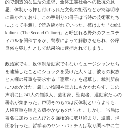
的で創造的な生活の追求、全体主義社会への抵抗の意
思、体制から押し付けられた文化の拒否などが簡潔明瞭
に書かれており、この手刷りの冊子は当時の芸術家たち
によって手渡しで読み継がれていった。彼はまた「druhá
kultura（The Second Culture)」と呼ばれる野外のフェステ
ィバルを開催するが、警察によって解散させられ、公序
良俗を犯したとして結果的に逮捕されてしまう。
政治家でも、反体制活動家でもないミュージシャンたち
を逮捕したことにショックを受けた人々は、彼らの釈放
と人権の尊重を要求する「憲章77」を起草し、裁判所前
につめかけた。厳しい検閲や圧力にもかかわらず、この
声明には241人の知識人、芸術家、聖職者、運動家たちの
署名が集まった。声明そのものは反体制というよりも、
人権尊重を唱える穏やかなものだった。しかし、当局は
署名に加わった人びとを強権的に取り締まり、逮捕、弾
圧を行った。哲学者のヤン・パトチカは取り調べ中に亡