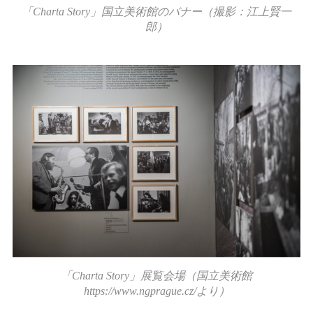
「Charta Story」国立美術館のバナー（撮影：江上賢一
郎）
「Charta Story」展覧会場（国立美術館
https://www.ngprague.cz/より）