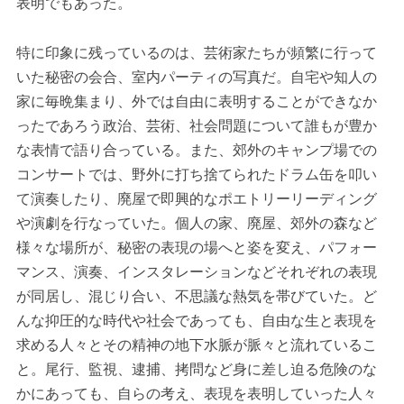
表明でもあった。
特に印象に残っているのは、芸術家たちが頻繁に行って
いた秘密の会合、室内パーティの写真だ。自宅や知人の
家に毎晩集まり、外では自由に表明することができなか
ったであろう政治、芸術、社会問題について誰もが豊か
な表情で語り合っている。また、郊外のキャンプ場での
コンサートでは、野外に打ち捨てられたドラム缶を叩い
て演奏したり、廃屋で即興的なポエトリーリーディング
や演劇を行なっていた。個人の家、廃屋、郊外の森など
様々な場所が、秘密の表現の場へと姿を変え、パフォー
マンス、演奏、インスタレーションなどそれぞれの表現
が同居し、混じり合い、不思議な熱気を帯びていた。ど
んな抑圧的な時代や社会であっても、自由な生と表現を
求める人々とその精神の地下水脈が脈々と流れているこ
と。尾行、監視、逮捕、拷問など身に差し迫る危険のな
かにあっても、自らの考え、表現を表明していった人々