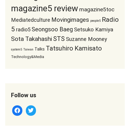
magazine5 review
magazine5toc
Radio
Movingimages
Mediatedculture
people5
5
Seongsoo Baeg
Setsuko Kamiya
radio5
STS
Sota Takahashi
Suzanne Mooney
Tatsuhiro Kamisato
Talks
system5
Taiwan
Technology&Media
Follow us
facebook
twitter