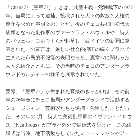
「Charta77（憲章77）」とは、共産主義一党独裁下の1977
年、当局によって逮捕、投獄された人々の釈放と人権の
遵守を求めた声明文のことだ。後のチェコ共和国初代大
統領となった劇作家のヴァーツラフ・ハヴェルや、詩人
のパヴェル・コホウトらが起草し、西ドイツの新聞に発
表されたこの宣言は、厳しい社会的抑圧の続くプラハで
生まれた市民的不服従の表明だった。憲章77に関わった
人々の紹介とともに、その当時のチェコのアンダーグラ
ウンドカルチャーの様子も展示されていた。
実際、「憲章77」が生まれた直接のきっかけは、その前
年の76年春にチェコ当局がアンダーグランドで活動する
ミュージシャン、芸術家たちを逮捕・勾留したことだっ
た。その年の2月、詩人で美術批評家のイヴァン・イロウ
ス（Ivan Jirous）がプラハ郊外で結婚式を挙げた。この結
婚式は当時、地下活動をしていたミュージシャンやアー