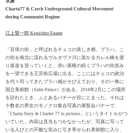
水脈
Charta77 & Czech Underground Cultural Movement
during Communist Regime
江上賢一郎 Kenichiro Egami
「百塔の街」と呼ばれるチェコの美しき都、プラハ。こ
の街を南北に流れるヴルタヴァ川に架かるカレル橋を渡
り坂道を登っていくと、赤い屋根の続くプラハの街並み
を一望できる王宮前広場に出る。ここにはチェコの政治
を代々司ってきたプラハ城がそびえており、その一角に
国立美術館（Salm Palace）がある。2018年2月にこの場所
を訪れたとき、ふとあるバナーが目にとまった。それは
十数名の男女のモノクロ集合写真の展覧会バナーで、
「Charta Story & Charter 77 in pictures」というタイトルがつ
いていた。内容は見当もつかなかったが、写真に写って
いる人びとの不敵な笑みに引き寄せられ美術館に入り、