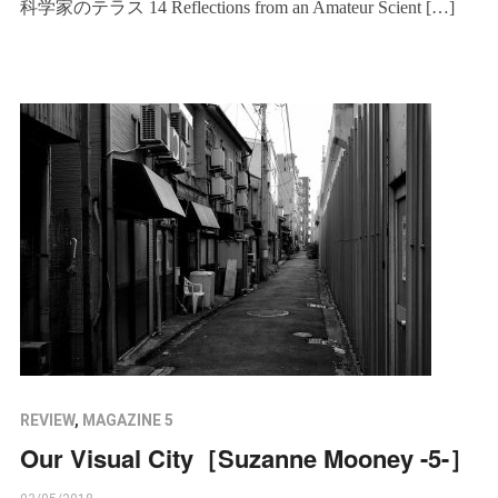
科学家のテラス 14 Reflections from an Amateur Scient […]
REVIEW
,
MAGAZINE 5
Our Visual City［Suzanne Mooney -5-］