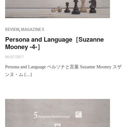
REVIEW
,
MAGAZINE 5
Persona and Language［Suzanne
Mooney -4-］
06/07/2017
Persona and Language ペルソナと言葉 Suzanne Mooney スザ
ンヌ・ム […]