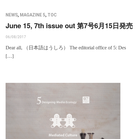
NEWS
,
MAGAZINE 5
,
TOC
June 15, 7th issue out 第7号6月15日発売
06/08/2017
Dear all, （日本語はうしろ） The editorial office of 5: Des
[…]