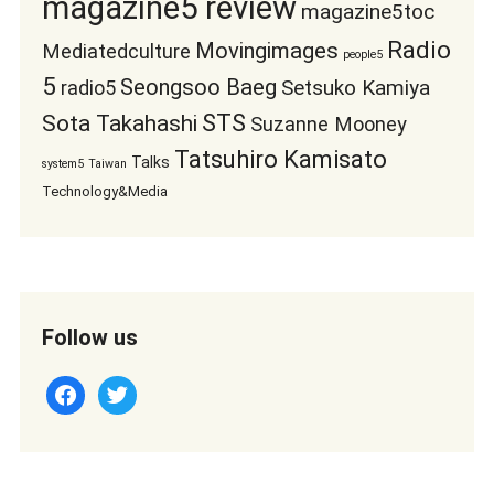
magazine5 review
magazine5toc
Radio
Movingimages
Mediatedculture
people5
5
Seongsoo Baeg
Setsuko Kamiya
radio5
STS
Sota Takahashi
Suzanne Mooney
Tatsuhiro Kamisato
Talks
system5
Taiwan
Technology&Media
Follow us
facebook
twitter