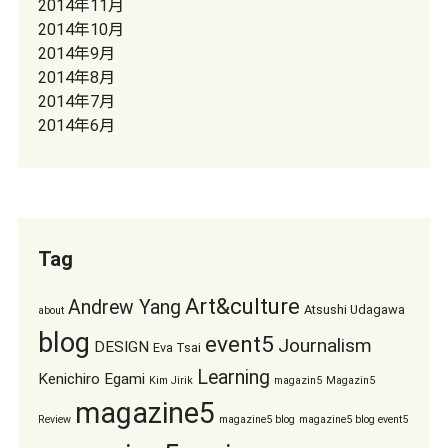
2014年11月
2014年10月
2014年9月
2014年8月
2014年7月
2014年6月
Tag
Art&culture
Andrew Yang
Atsushi Udagawa
about
blog
event5
Journalism
DESIGN
Eva Tsai
Learning
Kenichiro Egami
Kim Jirik
magazin5
Magazin5
magazine5
Review
magazine5 blog
magazine5 blog event5