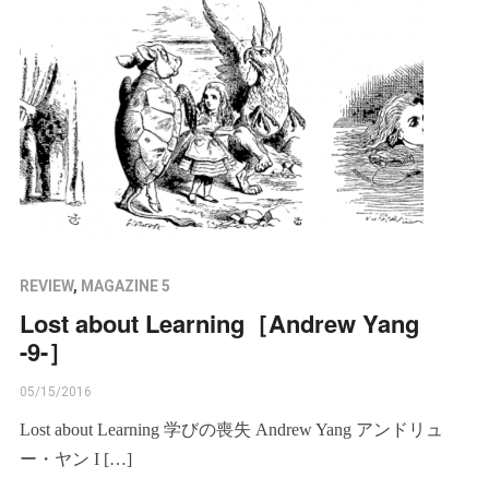
REVIEW
,
MAGAZINE 5
Lost about Learning［Andrew Yang
-9-］
05/15/2016
Lost about Learning 学びの喪失 Andrew Yang アンドリュ
ー・ヤン I […]